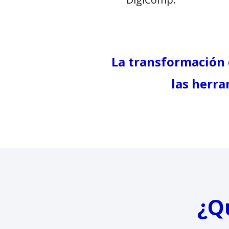
La transformación d
las herra
¿Q