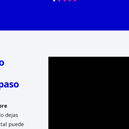
lo
paso
bre
o dejas
ital puede